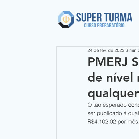
24 de fev. de 2023
3 min 
PMERJ So
de nível
qualque
O tão esperado 
con
ser publicado á qua
R$4.102,02 por mês