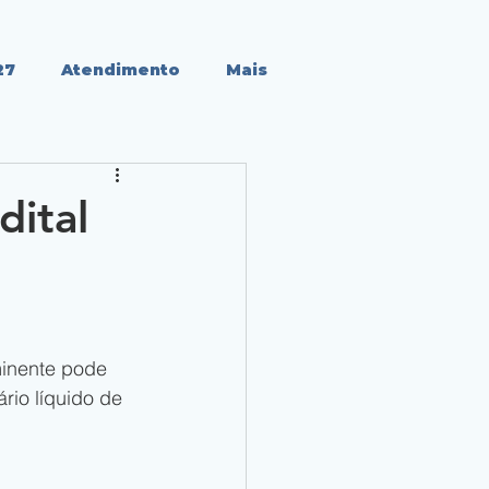
27
Atendimento
Mais
dital
iminente pode 
rio líquido de 