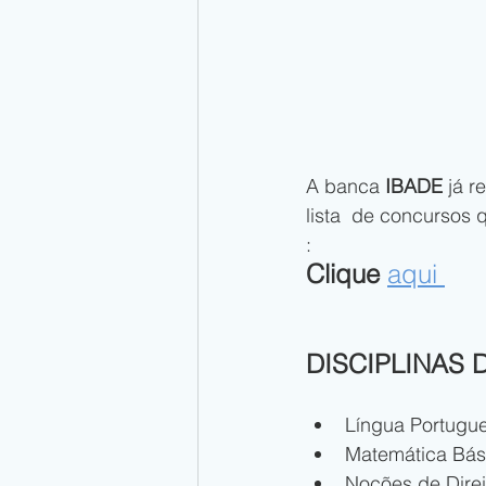
A banca 
IBADE
 já 
lista  de concursos 
: 
Clique 
aqui 
DISCIPLINAS
Língua Portugu
Matemática Bási
Noções de Dire