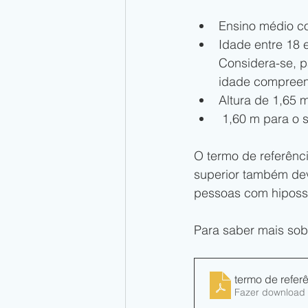
Ensino médio c
Idade entre 18 e
Considera-se, pa
idade compreend
Altura de 1,65 
 1,60 m para o 
O termo de referênci
superior também dev
pessoas com hipossu
Para saber mais sob
termo de refe
Fazer download