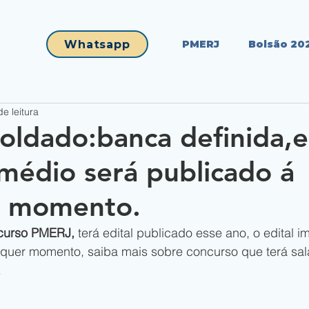
Whatsapp
PMERJ
Bolsão 20
de leitura
ldado:banca definida,e
 médio será publicado á
r momento.
curso PMERJ,
 terá edital publicado esse ano, o edital 
lquer momento, saiba mais sobre concurso que terá salá
.