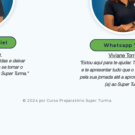
iel
Whatsapp 
o
Viviane Tor
idas e deixar
"Estou aqui para te a
judar. 
se tornar o
e te apresentar tudo que o
 Super Turma."
pela sua jornada até a apr
(a) ao Super Tu
© 2024 por Curso Preparatório Super Turma.