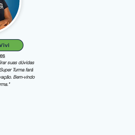
Vivi
res
Tirar suas dúvidas
 Super Turma fará
ovação. Bem-v
indo
rma."