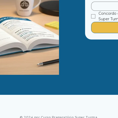
Concordo 
Super Turm
© 2024 por Curso Preparatório Super Turma.