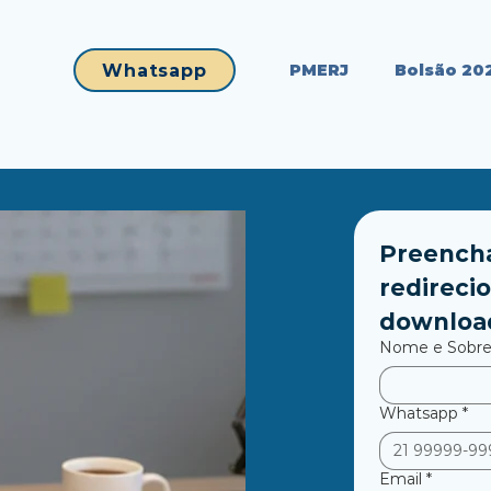
Whatsapp
PMERJ
Bolsão 20
Preencha
redirecio
downloa
Nome e Sobr
Whatsapp
*
Email
*