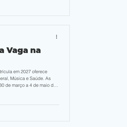
a Vaga na
rícula em 2027 oferece
eral, Música e Saúde. As
 30 de março a 4 de maio de
 A prova objetiva (Exame
m todo o Brasil no dia 26 de