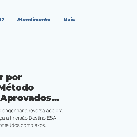
27
Atendimento
Mais
r por
 Método
r Aprovados
Dominar
engenharia reversa acelera
omplexos
ça a imersão Destino ESA
onteúdos complexos.