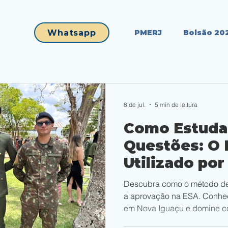
Whatsapp
PMERJ
Bolsão 20
8 de jul.
5 min de leitura
Como Estuda
Questões: O
Utilizado po
na ESA para 
Descubra como o método de 
Conteúdos C
a aprovação na ESA. Conhe
em Nova Iguaçu e domine c
Rápido