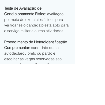
Teste de Avaliação de 
Condicionamento Físico:
 avaliação 
por meio de exercícios físicos para 
verificar se o candidato esta apto para 
o serviço militar e outras atividades.
Procedimento de Heteroidentificação 
Complementar
: candidato que se 
autodeclarou preto ou pardo e 
escolher as vagas reservadas são 
convocados pela Comissão de 
Heteroidentificação Complementar, 
para validação da autenticidade da 
declaração realizada.
Validação de Documentos
: 
apresentação de documentos 
segundo o que está previsto no edital 