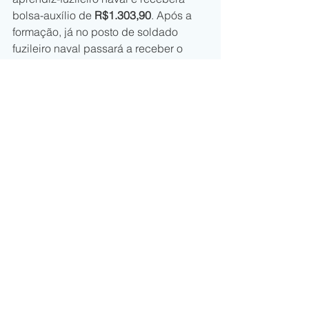
bolsa-auxílio de 
R$1.303,90
. Após a 
formação, já no posto de soldado 
fuzileiro naval passará a receber o 
valor total de 
R$2.294,50.
Resumo concurso Marinha
Instituição: 
Curso de Formação de 
Soldados Fuzileiros Navais
Situação atual: edital publicado
Cargos: fuzileiro naval
Escolaridade: nível médio
Vagas: 1.680
Remuneração: 
R$2.294,50 (após 
a formação)
Inscrições: 
21 de janeiro a 7 de 
março
Data da prova objetiva: a definir