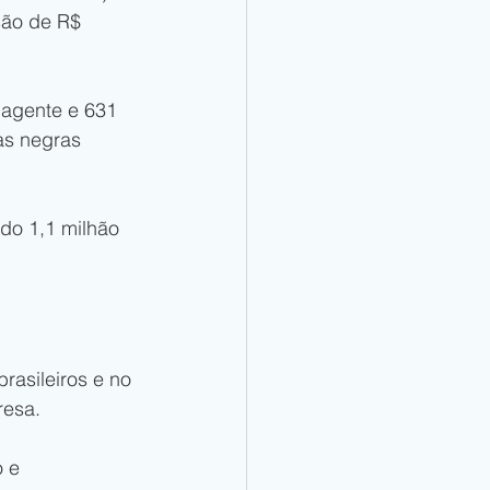
 são de R$ 
 agente e 631 
as negras 
do 1,1 milhão 
rasileiros e no 
resa.
 e 