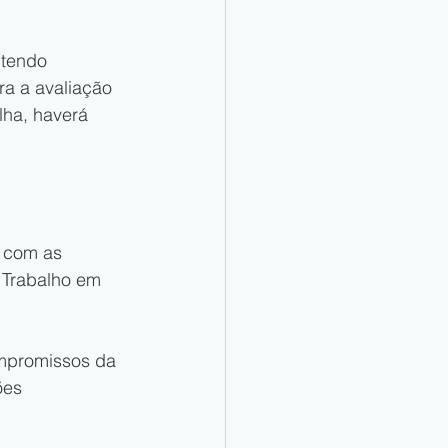
ntendo 
ra a avaliação 
lha, haverá 
 com as 
 Trabalho em 
ompromissos da 
ões 