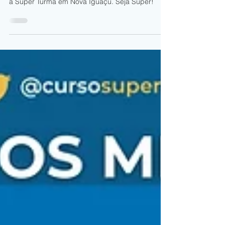
tudo sobre o concurso EEAR CFS 1/2027: vagas,
datas e requisitos. Garanta sua vaga na FAB com
a Super Turma em Nova Iguaçu. Seja Super!