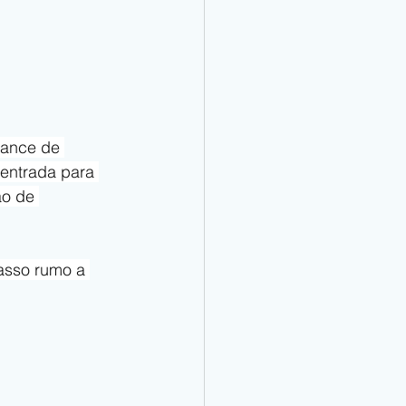
hance de 
entrada para 
ão de 
asso rumo a 