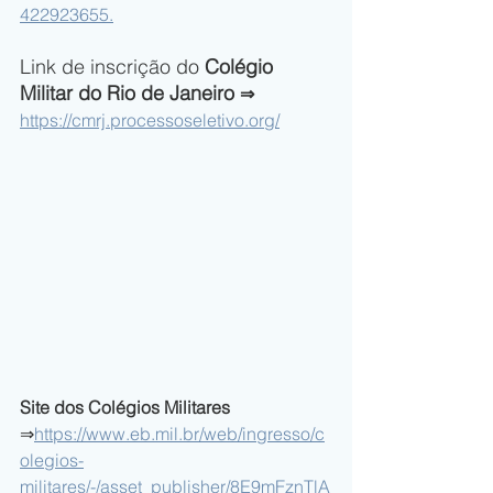
422923655
.
Link de inscrição do 
Colégio 
Militar do Rio de Janeiro 
⇒ 
https://cmrj.processoseletivo.org/
Site dos Colégios Militares
⇒
https://www.eb.mil.br/web/ingresso/c
olegios-
militares/-/asset_publisher/8E9mFznTlA