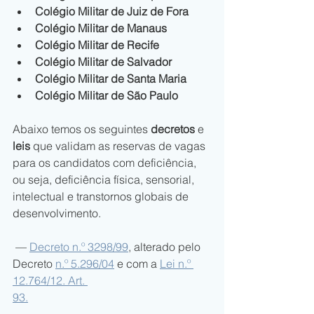
Colégio Militar de Juiz de Fora
Colégio Militar de Manaus 
Colégio Militar de Recife 
Colégio Militar de Salvador 
Colégio Militar de Santa Maria 
Colégio Militar de São Paulo 
Abaixo temos os seguintes 
decretos
 e 
leis
 que validam as reservas de vagas 
para os candidatos com deficiência, 
ou seja, deficiência física, sensorial, 
intelectual e transtornos globais de 
desenvolvimento.
 — 
Decreto n.º 3298/99
, alterado pelo 
Decreto 
n.º 5.296/04
e com a 
Lei n.º 
12.764/12. Art. 
93
.