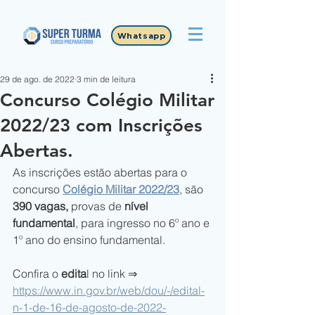
Whatsapp
29 de ago. de 2022
3 min de leitura
Concurso Colégio Militar
2022/23 com Inscrições
Abertas.
As inscrições estão abertas para o 
concurso 
Colégio Militar 2022/23
, 
são 
390 vagas,
 provas de 
nível 
fundamental
, para ingresso no 6º ano e 
1º ano do ensino fundamental.
Confira o
 edita
l no link ⇒
https://www.in.gov.br/web/dou/-/edital-
n-1-de-16-de-agosto-de-2022-